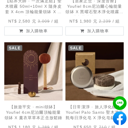
【結界大師 · 一次滿足組】聖
【居家正念 · 深度音療】
木噴霧 50ml+10ml X 隨身皮
Youfiel 8cm尼泊爾心輪能量
套 X 4cm 頂輪能量頌缽 X 手
頌缽 X 黑曜石聖木淨化噴霧 X
工聖木淨化皂
薰衣草草本正念放鬆錘
NT$ 2,580 元
3,009
組
NT$ 1,980 元
2,239
組
加入購物車
加入購物車
SALE
SALE
【旅遊平安 · mini頌缽】
【日常潔淨 · 旅人淨化組】
Youfiel 4cm尼泊爾頂輪能量
Youfiel Palo Santo 聖木羊毛
頌缽 X 薰衣草草本正念放鬆錘
氈每日淨化皂 X 淨化皂鋁行盒
NT$ 1,180 元
1,289
組
NT$ 650 元
710
組