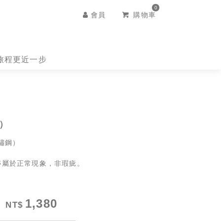
0
會員
購物車
想旅程更近一步
色）
鏽鋼）
跡屬於正常現象，非瑕疵。
1,380