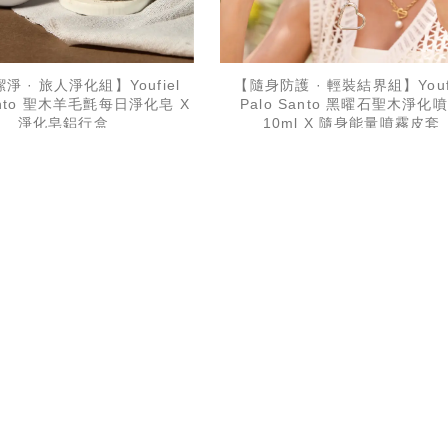
淨 · 旅人淨化組】Youfiel
【隨身防護 · 輕裝結界組】Youfi
Santo 聖木羊毛氈每日淨化皂 X
Palo Santo 黑曜石聖木淨化
淨化皂鋁行盒
10ml X 隨身能量噴霧皮套
T$ 650 元
710
組
NT$ 620 元
679
組
加入購物車
加入購物車