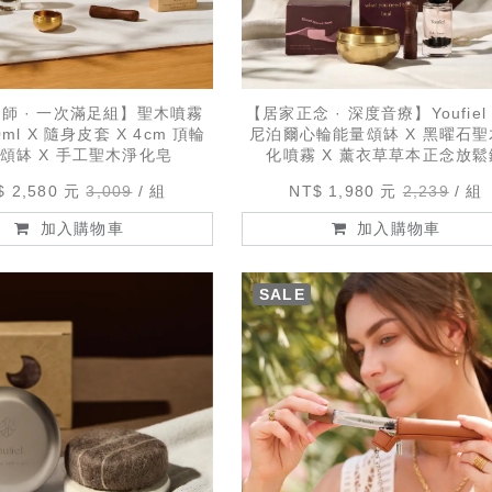
師 · 一次滿足組】聖木噴霧
【居家正念 · 深度音療】Youfiel 
0ml X 隨身皮套 X 4cm 頂輪
尼泊爾心輪能量頌缽 X 黑曜石
頌缽 X 手工聖木淨化皂
化噴霧 X 薰衣草草本正念放鬆
$ 2,580 元
3,009
組
NT$ 1,980 元
2,239
組
加入購物車
加入購物車
SALE