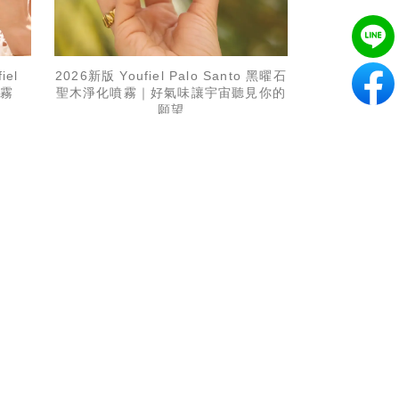
el
2026新版 Youfiel Palo Santo 黑曜石
噴霧
聖木淨化噴霧｜好氣味讓宇宙聽見你的
願望
NT$ 850 元
個
加入購物車