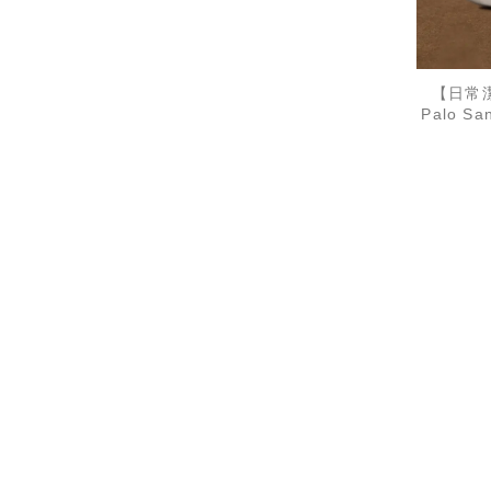
【日常潔
Palo 
N