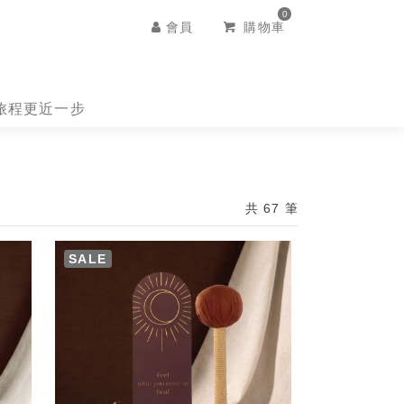
0
會員
購物車
想旅程更近一步
共 67 筆
SALE