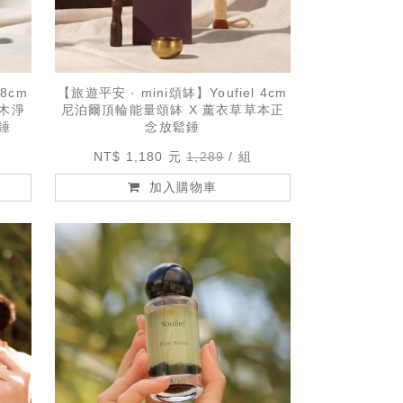
8cm
【旅遊平安 · mini頌缽】Youfiel 4cm
聖木淨
尼泊爾頂輪能量頌缽 X 薰衣草草本正
錘
念放鬆錘
NT$ 1,180 元
1,289
組
加入購物車